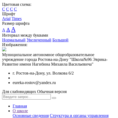
Цветовая схема:
C
C
C
C
Шрифт
Arial
Times
Размер шрифта
A
A
A
Интервал между буквами
Нормальный
Увеличенный
Большой
Изображения:
Муниципальное автономное общеобразовательное
учреждение города Ростова-на-Дону "Школа№96 Эврика-
Развитие имени Нагибина Михаила Васильевича"
г. Ростов-на-Дону, ул. Волкова 6/2
eureka-rostov@yandex.ru
Для слабовидящих
Обычная версия
Главная
О школе
Основные сведения
Структура и органы управления