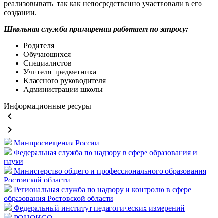
реализовывать, так как непосредственно участвовали в его
создании.
Школьная служба примирения работает по запросу:
Родителя
Обучающихся
Специалистов
Учителя предметника
Классного руководителя
Администрации школы
Информационные ресуры
keyboard_arrow_left
keyboard_arrow_right
Минпросвещения России
Федеральная служба по надзору в сфере образования и
науки
Министерство общего и профессионального образования
Ростовской области
Региональная служба по надзору и контролю в сфере
образования Ростовской области
Федеральный институт педагогических измерений
РОЦОИСО