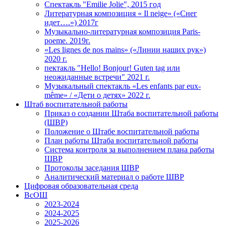
Спектакль "Emilie Jolie", 2015 год
Литературная композиция « Il neige» («Снег
идет….») 2017г
Музыкально-литературная композиция Paris-
poeme. 2019г.
«Les lignes de nos mains» («Линии наших рук»)
2020 г.
пектакль "Hello! Bonjour! Guten tag или
неожиданные встречи" 2021 г.
Музыкальный спектакль «Les enfants par eux-
même» / «Дети о детях» 2022 г.
Штаб воспитательной работы
Приказ о создании Штаба воспитательной работы
(ШВР)
Положение о Штабе воспитательной работы
План работы Штаба воспитательной работы
Система контроля за выполнением плана работы
ШВР
Протоколы заседания ШВР
Аналитический материал о работе ШВР
Цифровая образовательная среда
ВсОШ
2023-2024
2024-2025
2025-2026