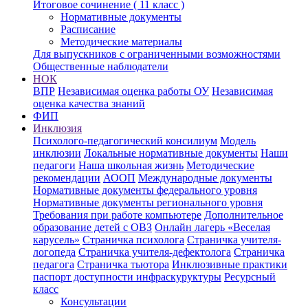
Итоговое сочинение ( 11 класс )
Нормативные документы
Расписание
Методические материалы
Для выпускников с ограниченными возможностями
Общественные наблюдатели
НОК
ВПР
Независимая оценка работы ОУ
Независимая
оценка качества знаний
ФИП
Инклюзия
Психолого-педагогический консилиум
Модель
инклюзии
Локальные нормативные документы
Наши
педагоги
Наша школьная жизнь
Методические
рекомендации
АООП
Международные документы
Нормативные документы федерального уровня
Нормативные документы регионального уровня
Требования при работе компьютере
Дополнительное
образование детей с ОВЗ
Онлайн лагерь «Веселая
карусель»
Страничка психолога
Страничка учителя-
логопеда
Страничка учителя-дефектолога
Страничка
педагога
Страничка тьютора
Инклюзивные практики
паспорт доступности инфраскуруктуры
Ресурсный
класс
Консультации