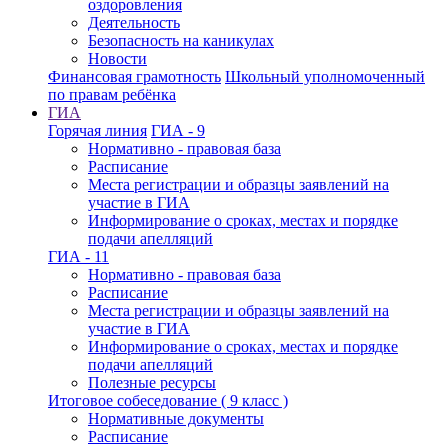
оздоровления
Деятельность
Безопасность на каникулах
Новости
Финансовая грамотность
Школьный уполномоченный
по правам ребёнка
ГИА
Горячая линия
ГИА - 9
Нормативно - правовая база
Расписание
Места регистрации и образцы заявлений на
участие в ГИА
Информирование о сроках, местах и порядке
подачи апелляций
ГИА - 11
Нормативно - правовая база
Расписание
Места регистрации и образцы заявлений на
участие в ГИА
Информирование о сроках, местах и порядке
подачи апелляций
Полезные ресурсы
Итоговое собеседование ( 9 класс )
Нормативные документы
Расписание