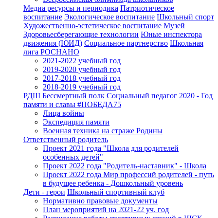
Медиа ресурсы и периодика
Патриотическое
воспитание
Экологическое воспитание
Школьный спорт
Художественно-эстетическое воспитание
Музей
Здоровьесберегающие технологии
Юные инспектора
движения (ЮИД)
Социальное партнерство
Школьная
лига РОСНАНО
2021-2022 учебный год
2019-2020 учебный год
2017-2018 учебный год
2018-2019 учебный год
РДШ
Бессмертный полк
Социальный педагог
2020 - Год
памяти и славы #ПОБЕДА75
Лица войны
Экспедиция памяти
Военная техника на страже Родины
Ответственный родитель
Проект 2021 года "Школа для родителей
особенных детей"
Проект 2022 года "Родитель-наставник" - Школа
Проект 2022 года Мир профессий родителей - путь
в будущее ребенка - Дошкольный уровень
Дети - герои
Школьный спортивный клуб
Нормативно правовые документы
План мероприятий на 2021-22 уч. год