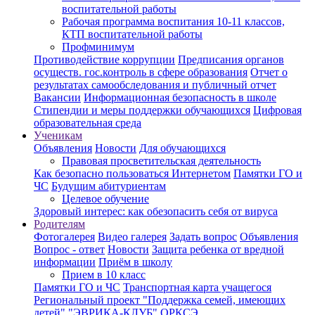
воспитательной работы
Рабочая программа воспитания 10-11 классов,
КТП воспитательной работы
Профминимум
Противодействие коррупции
Предписания органов
осуществ. гос.контроль в сфере образования
Отчет о
результатах самообследования и публичный отчет
Вакансии
Информационная безопасность в школе
Стипендии и меры поддержки обучающихся
Цифровая
образовательная среда
Ученикам
Объявления
Новости
Для обучающихся
Правовая просветительская деятельность
Как безопасно пользоваться Интернетом
Памятки ГО и
ЧС
Будущим абитуриентам
Целевое обучение
Здоровый интерес: как обезопасить себя от вируса
Родителям
Фотогалерея
Видео галерея
Задать вопрос
Объявления
Вопрос - ответ
Новости
Защита ребенка от вредной
информации
Приём в школу
Прием в 10 класс
Памятки ГО и ЧС
Транспортная карта учащегося
Региональный проект "Поддержка семей, имеющих
детей"
"ЭВРИКА-КЛУБ"
ОРКСЭ