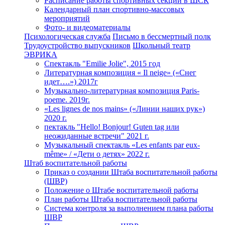
Расписание работы спортивных секций в ШСК
Календарный план спортивно-массовых
мероприятий
Фото- и видеоматериалы
Психологическая служба
Письмо в бессмертный полк
Трудоустройство выпускников
Школьный театр
ЭВРИКА
Спектакль "Emilie Jolie", 2015 год
Литературная композиция « Il neige» («Снег
идет….») 2017г
Музыкально-литературная композиция Paris-
poeme. 2019г.
«Les lignes de nos mains» («Линии наших рук»)
2020 г.
пектакль "Hello! Bonjour! Guten tag или
неожиданные встречи" 2021 г.
Музыкальный спектакль «Les enfants par eux-
même» / «Дети о детях» 2022 г.
Штаб воспитательной работы
Приказ о создании Штаба воспитательной работы
(ШВР)
Положение о Штабе воспитательной работы
План работы Штаба воспитательной работы
Система контроля за выполнением плана работы
ШВР