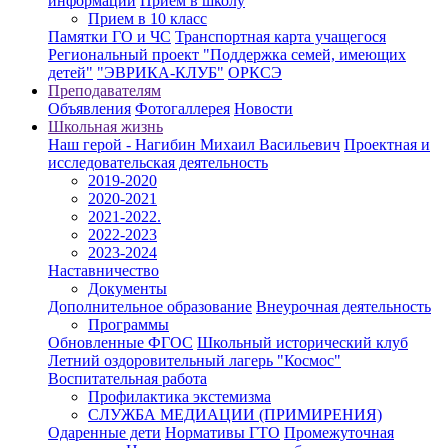
информации
Приём в школу
Прием в 10 класс
Памятки ГО и ЧС
Транспортная карта учащегося
Региональный проект "Поддержка семей, имеющих
детей"
"ЭВРИКА-КЛУБ"
ОРКСЭ
Преподавателям
Объявления
Фотогаллерея
Новости
Школьная жизнь
Наш герой - Нагибин Михаил Васильевич
Проектная и
исследовательская деятельность
2019-2020
2020-2021
2021-2022.
2022-2023
2023-2024
Наставничество
Документы
Дополнительное образование
Внеурочная деятельность
Программы
Обновленные ФГОС
Школьный исторический клуб
Летний оздоровительный лагерь "Космос"
Воспитательная работа
Профилактика экстемизма
СЛУЖБА МЕДИАЦИИ (ПРИМИРЕНИЯ)
Одаренные дети
Нормативы ГТО
Промежуточная