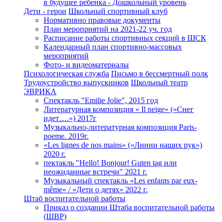
в будущее ребенка - Дошкольный уровень
Дети - герои
Школьный спортивный клуб
Нормативно правовые документы
План мероприятий на 2021-22 уч. год
Расписание работы спортивных секций в ШСК
Календарный план спортивно-массовых
мероприятий
Фото- и видеоматериалы
Психологическая служба
Письмо в бессмертный полк
Трудоустройство выпускников
Школьный театр
ЭВРИКА
Спектакль "Emilie Jolie", 2015 год
Литературная композиция « Il neige» («Снег
идет….») 2017г
Музыкально-литературная композиция Paris-
poeme. 2019г.
«Les lignes de nos mains» («Линии наших рук»)
2020 г.
пектакль "Hello! Bonjour! Guten tag или
неожиданные встречи" 2021 г.
Музыкальный спектакль «Les enfants par eux-
même» / «Дети о детях» 2022 г.
Штаб воспитательной работы
Приказ о создании Штаба воспитательной работы
(ШВР)