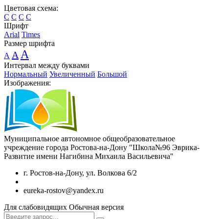
Цветовая схема:
C
C
C
C
Шрифт
Arial
Times
Размер шрифта
A
A
A
Интервал между буквами
Нормальный
Увеличенный
Большой
Изображения:
Муниципальное автономное общеобразовательное
учреждение города Ростова-на-Дону "Школа№96 Эврика-
Развитие имени Нагибина Михаила Васильевича"
г. Ростов-на-Дону, ул. Волкова 6/2
eureka-rostov@yandex.ru
Для слабовидящих
Обычная версия