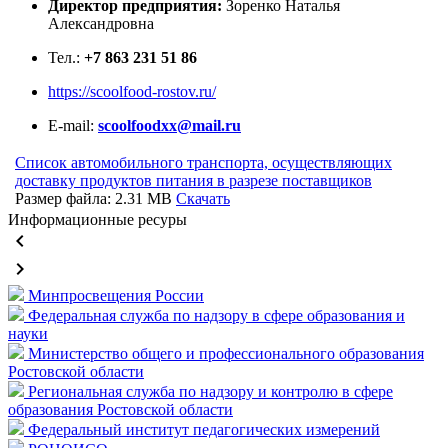
Директор предприятия:
Зоренко Наталья
Александровна
Тел.:
+7 863 231 51 86
https://scoolfood-rostov.ru/
E-mail:
scoolfoodxx@mail.ru
Список автомобильного транспорта, осуществляющих
доставку продуктов питания в разрезе поставщиков
Размер файла: 2.31 MB
Скачать
Информационные ресуры
keyboard_arrow_left
keyboard_arrow_right
Минпросвещения России
Федеральная служба по надзору в сфере образования и
науки
Министерство общего и профессионального образования
Ростовской области
Региональная служба по надзору и контролю в сфере
образования Ростовской области
Федеральный институт педагогических измерений