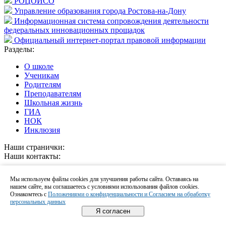
РОЦОИСО
Управление образования города Ростова-на-Дону
Информационная система сопровождения деятельности
федеральных инновационных прощадок
Официальный интернет-портал правовой информации
Разделы:
О школе
Ученикам
Родителям
Преподавателям
Школьная жизнь
ГИА
НОК
Инклюзия
Наши странички:
Наши контакты:
г. Ростов-на-Дону, ул. Волкова 6/2
Мы используем файлы cookies для улучшения работы сайта. Оставаясь на
нашем сайте, вы соглашаетесь с условиями использования файлов cookies.
eureka-rostov@yandex.ru
Ознакомтесь с
Положениями о конфиденциальности и Согласием на обработку
персональных данных
Copyright @ 2026
Я согласен
Работает на программном решении
"Сайт для Школы"