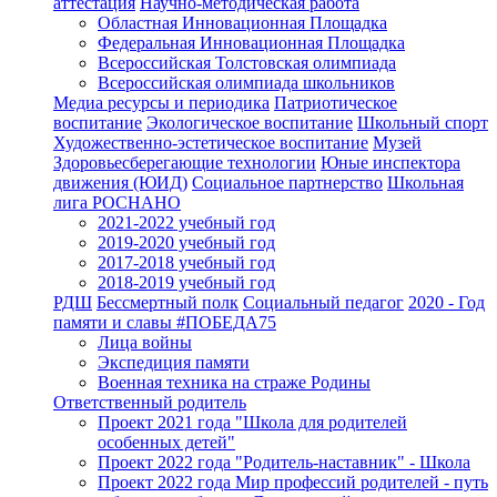
аттестация
Научно-методическая работа
Областная Инновационная Площадка
Федеральная Инновационная Площадка
Всероссийская Толстовская олимпиада
Всероссийская олимпиада школьников
Медиа ресурсы и периодика
Патриотическое
воспитание
Экологическое воспитание
Школьный спорт
Художественно-эстетическое воспитание
Музей
Здоровьесберегающие технологии
Юные инспектора
движения (ЮИД)
Социальное партнерство
Школьная
лига РОСНАНО
2021-2022 учебный год
2019-2020 учебный год
2017-2018 учебный год
2018-2019 учебный год
РДШ
Бессмертный полк
Социальный педагог
2020 - Год
памяти и славы #ПОБЕДА75
Лица войны
Экспедиция памяти
Военная техника на страже Родины
Ответственный родитель
Проект 2021 года "Школа для родителей
особенных детей"
Проект 2022 года "Родитель-наставник" - Школа
Проект 2022 года Мир профессий родителей - путь