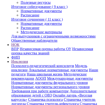
Полезные ресурсы
Итоговое собеседование ( 9 класс )
Нормативные документы
Расписание
Итоговое сочинение ( 11 класс )
Нормативные документы
Расписание
Методические материалы
Для выпускников с ограниченными возможностями
Общественные наблюдатели
НОК
ВПР
Независимая оценка работы ОУ
Независимая
оценка качества знаний
ФИП
Инклюзия
Психолого-педагогический консилиум
Модель
инклюзии
Локальные нормативные документы
Наши
педагоги
Наша школьная жизнь
Методические
рекомендации
АООП
Международные документы
Нормативные документы федерального уровня
Нормативные документы регионального уровня
Требования при работе компьютере
Дополнительное
образование детей с ОВЗ
Онлайн лагерь «Веселая
карусель»
Страничка психолога
Страничка учителя-
логопеда
Страничка учителя-дефектолога
Страничка