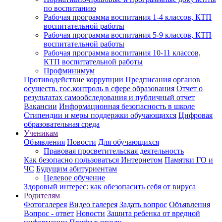
по воспитанию
Рабочая программа воспитания 1-4 классов, КТП
воспитательной работы
Рабочая программа воспитания 5-9 классов, КТП
воспитательной работы
Рабочая программа воспитания 10-11 классов,
КТП воспитательной работы
Профминимум
Противодействие коррупции
Предписания органов
осуществ. гос.контроль в сфере образования
Отчет о
результатах самообследования и публичный отчет
Вакансии
Информационная безопасность в школе
Стипендии и меры поддержки обучающихся
Цифровая
образовательная среда
Ученикам
Объявления
Новости
Для обучающихся
Правовая просветительская деятельность
Как безопасно пользоваться Интернетом
Памятки ГО и
ЧС
Будущим абитуриентам
Целевое обучение
Здоровый интерес: как обезопасить себя от вируса
Родителям
Фотогалерея
Видео галерея
Задать вопрос
Объявления
Вопрос - ответ
Новости
Защита ребенка от вредной