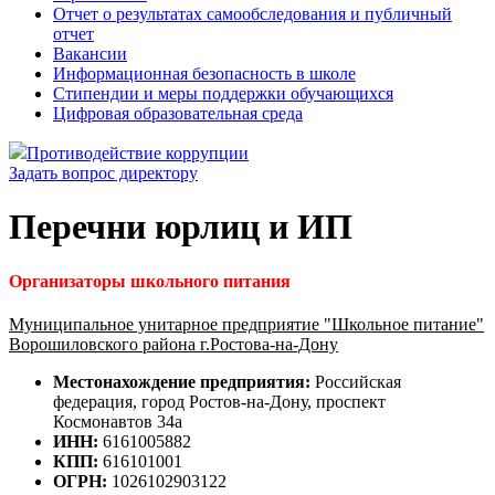
Отчет о результатах самообследования и публичный
отчет
Вакансии
Информационная безопасность в школе
Стипендии и меры поддержки обучающихся
Цифровая образовательная среда
Противодействие коррупции
Задать вопрос директору
Перечни юрлиц и ИП
Организаторы школьного питания
Муниципальное унитарное предприятие "Школьное питание"
Ворошиловского района г.Ростова-на-Дону
Местонахождение предприятия:
Российская
федерация, город Ростов-на-Дону, проспект
Космонавтов 34а
ИНН:
6161005882
КПП:
616101001
ОГРН:
1026102903122