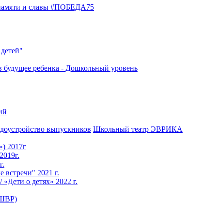
 памяти и славы #ПОБЕДА75
 детей"
в будущее ребенка - Дошкольный уровень
ий
доустройство выпускников
Школьный театр ЭВРИКА
») 2017г
2019г.
г.
е встречи" 2021 г.
 «Дети о детях» 2022 г.
(ШВР)