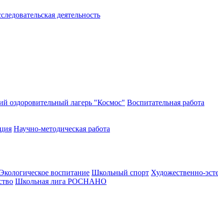
следовательская деятельность
ий оздоровительный лагерь "Космос"
Воспитательная работа
ация
Научно-методическая работа
Экологическое воспитание
Школьный спорт
Художественно-эст
ство
Школьная лига РОСНАНО