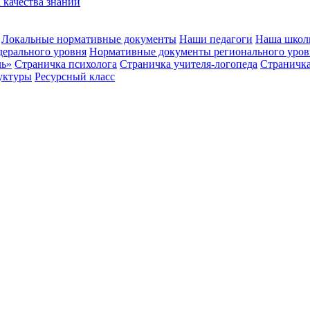
 качества знаний
Локальные нормативные документы
Наши педагоги
Наша школ
ерального уровня
Нормативные документы регионального уров
ль»
Страничка психолога
Страничка учителя-логопеда
Страничка
уктуры
Ресурсный класс