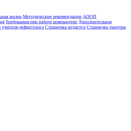
ьная жизнь
Методические рекомендации
АООП
ня
Требования при работе компьютере
Дополнительное
 учителя-дефектолога
Страничка педагога
Страничка тьютора