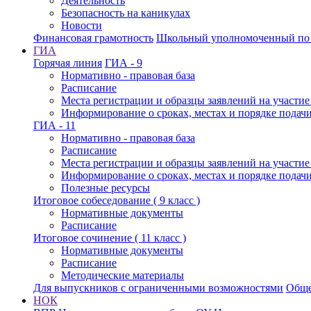
Деятельность
Безопасность на каникулах
Новости
Финансовая грамотность
Школьный уполномоченный по 
ГИА
Горячая линия
ГИА - 9
Нормативно - правовая база
Расписание
Места регистрации и образцы заявлений на участи
Информирование о сроках, местах и порядке подач
ГИА - 11
Нормативно - правовая база
Расписание
Места регистрации и образцы заявлений на участи
Информирование о сроках, местах и порядке подач
Полезные ресурсы
Итоговое собеседование ( 9 класс )
Нормативные документы
Расписание
Итоговое сочинение ( 11 класс )
Нормативные документы
Расписание
Методические материалы
Для выпускников с ограниченными возможностями
Обще
НОК