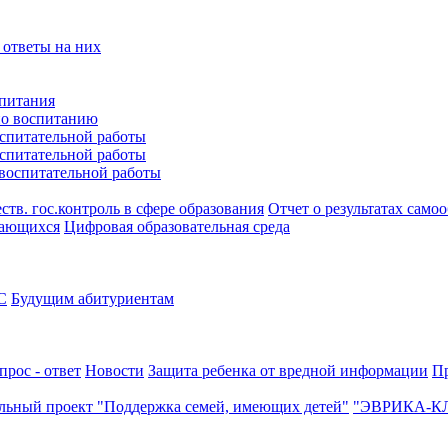
 ответы на них
питания
по воспитанию
оспитательной работы
оспитательной работы
 воспитательной работы
тв. гос.контроль в сфере образования
Отчет о результатах само
чающихся
Цифровая образовательная среда
С
Будущим абитуриентам
прос - ответ
Новости
Защита ребенка от вредной информации
П
льный проект "Поддержка семей, имеющих детей"
"ЭВРИКА-К