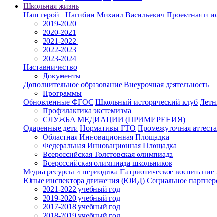
Школьная жизнь
Наш герой - Нагибин Михаил Васильевич
Проектная и ис
2019-2020
2020-2021
2021-2022.
2022-2023
2023-2024
Наставничество
Документы
Дополнительное образование
Внеурочная деятельность
Программы
Обновленные ФГОС
Школьный исторический клуб
Летн
Профилактика экстемизма
СЛУЖБА МЕДИАЦИИ (ПРИМИРЕНИЯ)
Одаренные дети
Нормативы ГТО
Промежуточная аттест
Областная Инновационная Площадка
Федеральная Инновационная Площадка
Всероссийская Толстовская олимпиада
Всероссийская олимпиада школьников
Медиа ресурсы и периодика
Патриотическое воспитание
Юные инспектора движения (ЮИД)
Социальное партнер
2021-2022 учебный год
2019-2020 учебный год
2017-2018 учебный год
2018-2019 учебный год