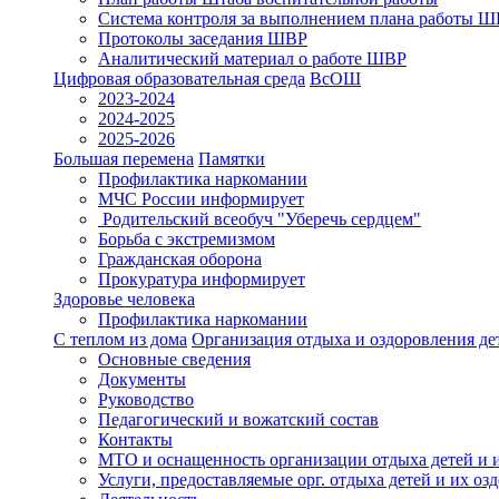
Система контроля за выполнением плана работы 
Протоколы заседания ШВР
Аналитический материал о работе ШВР
Цифровая образовательная среда
ВсОШ
2023-2024
2024-2025
2025-2026
Большая перемена
Памятки
Профилактика наркомании
МЧС России информирует
Родительский всеобуч "Уберечь сердцем"
Борьба с экстремизмом
Гражданская оборона
Прокуратура информирует
Здоровье человека
Профилактика наркомании
С теплом из дома
Организация отдыха и оздоровления де
Основные сведения
Документы
Руководство
Педагогический и вожатский состав
Контакты
МТО и оснащенность организации отдыха детей и 
Услуги, предоставляемые орг. отдыха детей и их оз