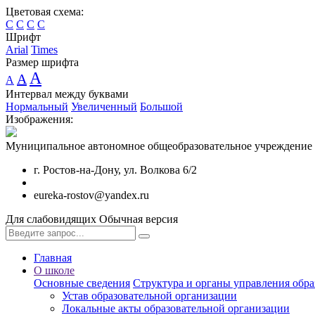
Цветовая схема:
C
C
C
C
Шрифт
Arial
Times
Размер шрифта
A
A
A
Интервал между буквами
Нормальный
Увеличенный
Большой
Изображения:
Муниципальное автономное общеобразовательное учреждение
г. Ростов-на-Дону, ул. Волкова 6/2
eureka-rostov@yandex.ru
Для слабовидящих
Обычная версия
Главная
О школе
Основные сведения
Структура и органы управления обра
Устав образовательной организации
Локальные акты образовательной организации