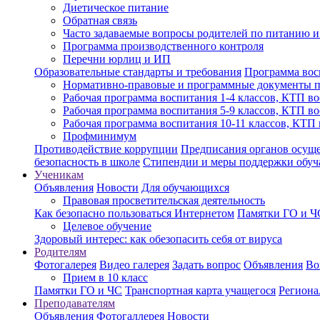
Диетическое питание
Обратная связь
Часто задаваемые вопросы родителей по питанию и
Программа производственного контроля
Перечни юрлиц и ИП
Образовательные стандарты и требования
Программа вос
Нормативно-правовые и программные документы 
Рабочая программа воспитания 1-4 классов, КТП в
Рабочая программа воспитания 5-9 классов, КТП в
Рабочая программа воспитания 10-11 классов, КТП
Профминимум
Противодействие коррупции
Предписания органов осущес
безопасность в школе
Стипендии и меры поддержки обу
Ученикам
Объявления
Новости
Для обучающихся
Правовая просветительская деятельность
Как безопасно пользоваться Интернетом
Памятки ГО и Ч
Целевое обучение
Здоровый интерес: как обезопасить себя от вируса
Родителям
Фотогалерея
Видео галерея
Задать вопрос
Объявления
Во
Прием в 10 класс
Памятки ГО и ЧС
Транспортная карта учащегося
Региона
Преподавателям
Объявления
Фотогаллерея
Новости