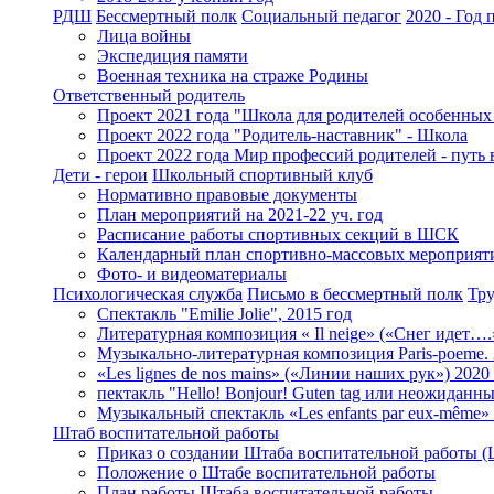
РДШ
Бессмертный полк
Социальный педагог
2020 - Год
Лица войны
Экспедиция памяти
Военная техника на страже Родины
Ответственный родитель
Проект 2021 года "Школа для родителей особенных
Проект 2022 года "Родитель-наставник" - Школа
Проект 2022 года Мир профессий родителей - путь 
Дети - герои
Школьный спортивный клуб
Нормативно правовые документы
План мероприятий на 2021-22 уч. год
Расписание работы спортивных секций в ШСК
Календарный план спортивно-массовых мероприят
Фото- и видеоматериалы
Психологическая служба
Письмо в бессмертный полк
Тру
Спектакль "Emilie Jolie", 2015 год
Литературная композиция « Il neige» («Снег идет….
Музыкально-литературная композиция Paris-poeme. 
«Les lignes de nos mains» («Линии наших рук») 2020 
пектакль "Hello! Bonjour! Guten tag или неожиданны
Музыкальный спектакль «Les enfants par eux-même» /
Штаб воспитательной работы
Приказ о создании Штаба воспитательной работы 
Положение о Штабе воспитательной работы
План работы Штаба воспитательной работы