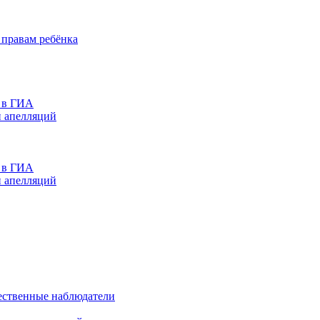
правам ребёнка
е в ГИА
и апелляций
е в ГИА
и апелляций
ственные наблюдатели