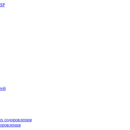
ШВР
тей
их оздоровления
доровления