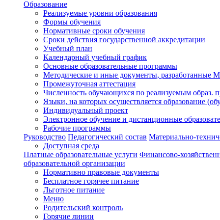
Образование
Реализуемые уровни образования
Формы обучения
Нормативные сроки обучения
Сроки действия государственной аккредитации
Учебный план
Календарный учебный график
Основные образовательные программы
Методические и иные документы, разработанные
Промежуточная аттестация
Численность обучающихся по реализуемым образ. 
Языки, на которых осуществляется образование (об
Индивидуальный проект
Электронное обучение и дистанционные образоват
Рабочие программы
Руководство
Педагогический состав
Материально-техниче
Доступная среда
Платные образовательные услуги
Финансово-хозяйственн
образовательной организации
Нормативно правовые документы
Бесплатное горячее питание
Льготное питание
Меню
Родительский контроль
Горячие линии