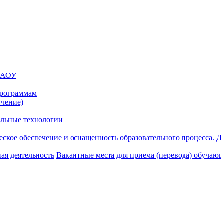
 МАОУ
программам
учение)
ельные технологии
ское обеспечение и оснащенность образовательного процесса. Д
ая деятельность
Вакантные места для приема (перевода) обуча