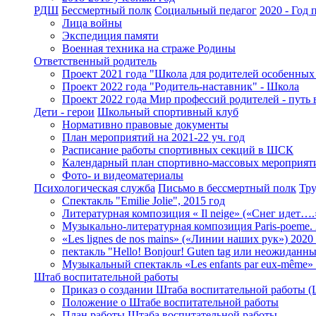
РДШ
Бессмертный полк
Социальный педагог
2020 - Год
Лица войны
Экспедиция памяти
Военная техника на страже Родины
Ответственный родитель
Проект 2021 года "Школа для родителей особенных
Проект 2022 года "Родитель-наставник" - Школа
Проект 2022 года Мир профессий родителей - путь 
Дети - герои
Школьный спортивный клуб
Нормативно правовые документы
План мероприятий на 2021-22 уч. год
Расписание работы спортивных секций в ШСК
Календарный план спортивно-массовых мероприят
Фото- и видеоматериалы
Психологическая служба
Письмо в бессмертный полк
Тру
Спектакль "Emilie Jolie", 2015 год
Литературная композиция « Il neige» («Снег идет….
Музыкально-литературная композиция Paris-poeme. 
«Les lignes de nos mains» («Линии наших рук») 2020 
пектакль "Hello! Bonjour! Guten tag или неожиданны
Музыкальный спектакль «Les enfants par eux-même» /
Штаб воспитательной работы
Приказ о создании Штаба воспитательной работы 
Положение о Штабе воспитательной работы
План работы Штаба воспитательной работы