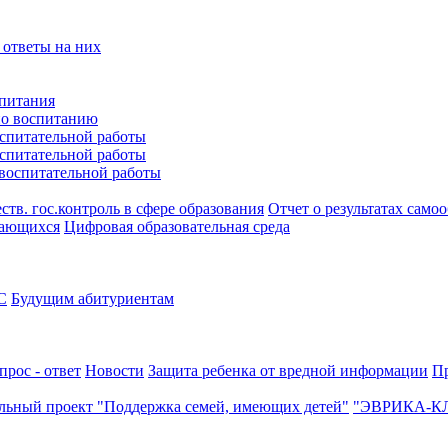
 ответы на них
питания
по воспитанию
оспитательной работы
оспитательной работы
 воспитательной работы
тв. гос.контроль в сфере образования
Отчет о результатах само
чающихся
Цифровая образовательная среда
С
Будущим абитуриентам
прос - ответ
Новости
Защита ребенка от вредной информации
П
льный проект "Поддержка семей, имеющих детей"
"ЭВРИКА-К