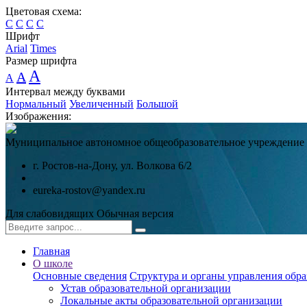
Цветовая схема:
C
C
C
C
Шрифт
Arial
Times
Размер шрифта
A
A
A
Интервал между буквами
Нормальный
Увеличенный
Большой
Изображения:
Муниципальное автономное общеобразовательное учреждение
г. Ростов-на-Дону, ул. Волкова 6/2
eureka-rostov@yandex.ru
Для слабовидящих
Обычная версия
Главная
О школе
Основные сведения
Структура и органы управления обра
Устав образовательной организации
Локальные акты образовательной организации