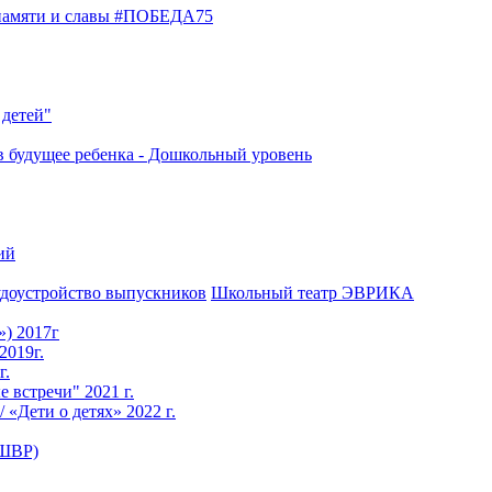
 памяти и славы #ПОБЕДА75
 детей"
в будущее ребенка - Дошкольный уровень
ий
доустройство выпускников
Школьный театр ЭВРИКА
») 2017г
2019г.
г.
е встречи" 2021 г.
 «Дети о детях» 2022 г.
(ШВР)