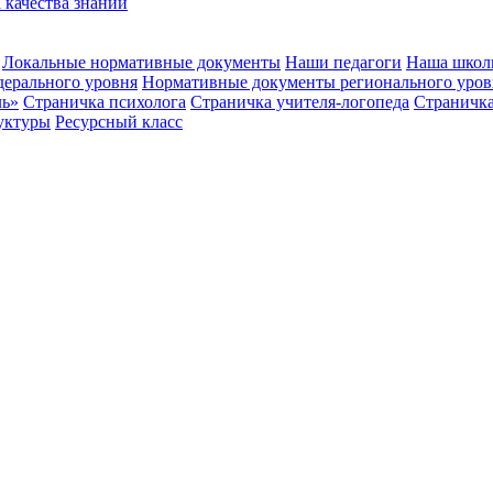
 качества знаний
Локальные нормативные документы
Наши педагоги
Наша школ
ерального уровня
Нормативные документы регионального уров
ль»
Страничка психолога
Страничка учителя-логопеда
Страничка
уктуры
Ресурсный класс