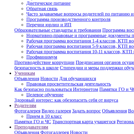
Диетическое питание
Обратная связь
Часто задаваемые вопросы родителей по питанию и
Программа производственного контроля
Перечни юрлиц и ИП
Образовательные стандарты и требования
Программа вос
Нормативно-правовые и программные документы 
Рабочая программа воспитания 1-4 классов, КТП в
Рабочая программа воспитания 5-9 классов, КТП в
Рабочая программа воспитания 10-11 классов, КТП
Профминимум
Противодействие коррупции
Предписания органов осущес
безопасность в школе
Стипендии и меры поддержки обу
Ученикам
Объявления
Новости
Для обучающихся
Правовая просветительская деятельность
Как безопасно пользоваться Интернетом
Памятки ГО и Ч
Целевое обучение
Здоровый интерес: как обезопасить себя от вируса
Родителям
Фотогалерея
Видео галерея
Задать вопрос
Объявления
Во
Прием в 10 класс
Памятки ГО и ЧС
Транспортная карта учащегося
Региона
Преподавателям
Объявления
Фотогаллерея
Новости