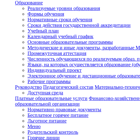
Образование
Реализуемые уровни образования
Формы обучения
Нормативные сроки обучения
Сроки действия государственной аккредитации
Учебный план
Календарный учебный график
Основные образовательные программы
Методические и иные документы, разработанные
Промежуточная аттестация
Численность обучающихся по реализуемым образ. 
Языки, на которых осуществляется образование (об
Индивидуальный проект
Электронное обучение и дистанционные образоват
Рабочие программы
Руководство
Педагогический состав
Материально-техниче
Доступная среда
Платные образовательные услуги
Финансово-хозяйственн
образовательной организации
Нормативно правовые документы
Бесплатное горячее питание
Льготное питание
Меню
Родительский контроль
Горячие линии