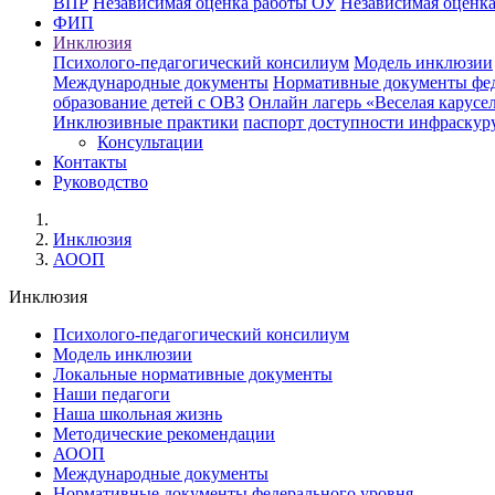
ВПР
Независимая оценка работы ОУ
Независимая оценка
ФИП
Инклюзия
Психолого-педагогический консилиум
Модель инклюзии
Международные документы
Нормативные документы фед
образование детей с ОВЗ
Онлайн лагерь «Веселая карусе
Инклюзивные практики
паспорт доступности инфраскур
Консультации
Контакты
Руководство
Инклюзия
АООП
Инклюзия
Психолого-педагогический консилиум
Модель инклюзии
Локальные нормативные документы
Наши педагоги
Наша школьная жизнь
Методические рекомендации
АООП
Международные документы
Нормативные документы федерального уровня