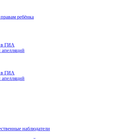
правам ребёнка
е в ГИА
и апелляций
е в ГИА
и апелляций
ственные наблюдатели