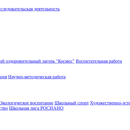
следовательская деятельность
ий оздоровительный лагерь "Космос"
Воспитательная работа
ация
Научно-методическая работа
Экологическое воспитание
Школьный спорт
Художественно-эст
ство
Школьная лига РОСНАНО