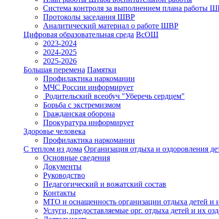
Система контроля за выполнением плана работы 
Протоколы заседания ШВР
Аналитический материал о работе ШВР
Цифровая образовательная среда
ВсОШ
2023-2024
2024-2025
2025-2026
Большая перемена
Памятки
Профилактика наркомании
МЧС России информирует
Родительский всеобуч "Уберечь сердцем"
Борьба с экстремизмом
Гражданская оборона
Прокуратура информирует
Здоровье человека
Профилактика наркомании
С теплом из дома
Организация отдыха и оздоровления де
Основные сведения
Документы
Руководство
Педагогический и вожатский состав
Контакты
МТО и оснащенность организации отдыха детей и 
Услуги, предоставляемые орг. отдыха детей и их оз