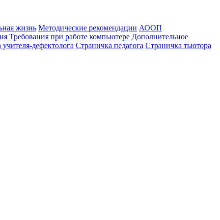
ьная жизнь
Методические рекомендации
АООП
ня
Требования при работе компьютере
Дополнительное
 учителя-дефектолога
Страничка педагога
Страничка тьютора