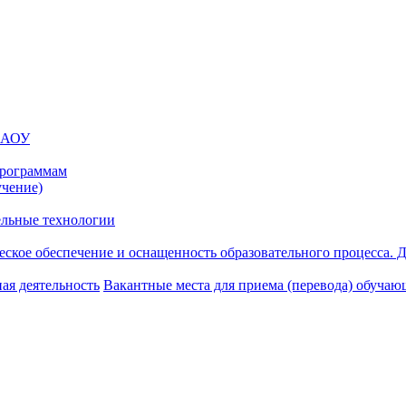
 МАОУ
программам
учение)
ельные технологии
ское обеспечение и оснащенность образовательного процесса. Д
ая деятельность
Вакантные места для приема (перевода) обуча