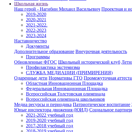
Школьная жизнь
Наш герой - Нагибин Михаил Васильевич
Проектная и ис
2019-2020
2020-2021
2021-2022.
2022-2023
2023-2024
Наставничество
Документы
Дополнительное образование
Внеурочная деятельность
Программы
Обновленные ФГОС
Школьный исторический клуб
Летн
Профилактика экстемизма
СЛУЖБА МЕДИАЦИИ (ПРИМИРЕНИЯ)
Одаренные дети
Нормативы ГТО
Промежуточная аттест
Областная Инновационная Площадка
Федеральная Инновационная Площадка
Всероссийская Толстовская олимпиада
Всероссийская олимпиада школьников
Медиа ресурсы и периодика
Патриотическое воспитание
Юные инспектора движения (ЮИД)
Социальное партнер
2021-2022 учебный год
2019-2020 учебный год
2017-2018 учебный год
2018-2019 учебный год