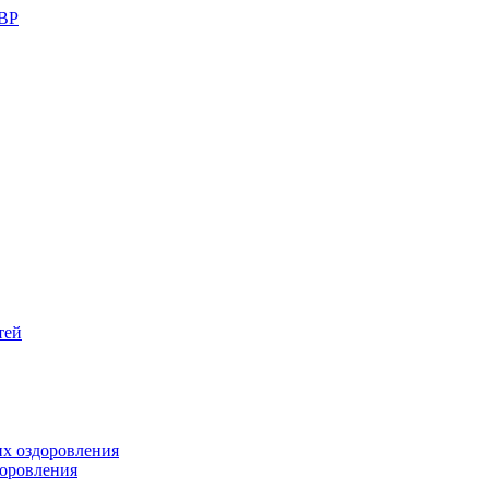
ШВР
тей
их оздоровления
доровления