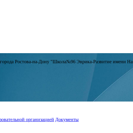
 города Ростова-на-Дону "Школа№96 Эврика-Развитие имени Н
зовательной организацией
Документы