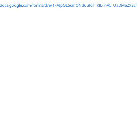
/docs.google.com/forms/
d/e/1FAIpQLScmONduufdT_KlL-
lnA5_UaDMaZXScr