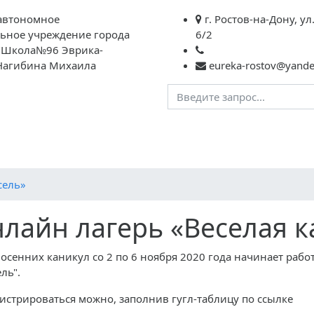
автономное
г. Ростов-на-Дону, ул
ьное учреждение города
6/2
 "Школа№96 Эврика-
Нагибина Михаила
eureka-rostov@yande
Преподавателям
Школьная жизнь
ГИА
НОК
Ф
сель»
лайн лагерь «Веселая к
 осенних каникул со 2 по 6 ноября 2020 года начинает рабо
ль".
истрироваться можно, заполнив гугл-таблицу по ссылке