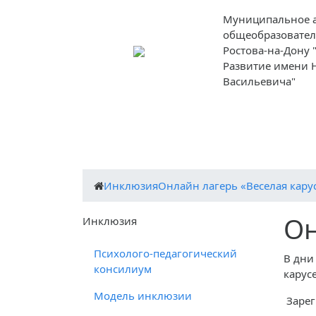
Муниципальное 
общеобразовател
Ростова-на-Дону
Развитие имени 
Васильевича"
О школе
Ученикам
Родителям
Инклюзия
Онлайн лагерь «Веселая кару
Он
Инклюзия
Психолого-педагогический
В дни
консилиум
карусе
Модель инклюзии
Зарег