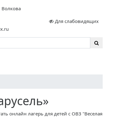
. Волкова
Для слабовидящих
x.ru
ИП
Инклюзия
Контакты
Руководство
арусель»
тать онлайн лагерь для детей с ОВЗ "Веселая