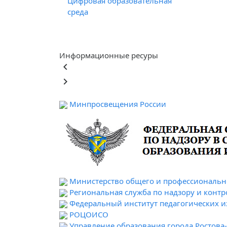
Цифровая образовательная
среда
Информационные ресуры
keyboard_arrow_left
keyboard_arrow_right
Минпросвещения России
Министерство общего и профессионально
Региональная служба по надзору и контр
Федеральный институт педагогических 
РОЦОИСО
Управление образования города Ростова