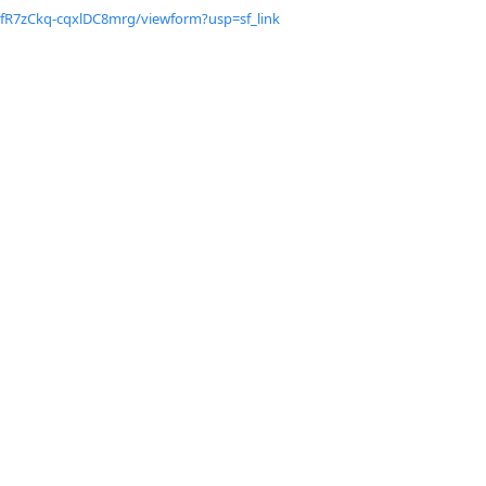
fR7zCkq-
cqxlDC8mrg/viewform?usp=sf_
link