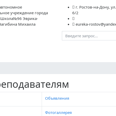
автономное
г. Ростов-на-Дону, ул
ьное учреждение города
6/2
 "Школа№96 Эврика-
Нагибина Михаила
eureka-rostov@yandex
Преподавателям
Школьная жизнь
ГИА
НОК
Ф
еподавателям
Объявления
Фотогаллерея