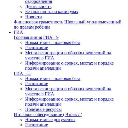
оздоровления
Деятельность
Безопасность на каникулах
Новости
Финансовая грамотность
Школьный уполномоченный
по правам ребёнка
ГИА
Горячая линия
ГИА - 9
Нормативно - правовая база
Расписание
Места регистрации и образцы заявлений на
участие в ГИА
Информирование о сроках, местах и порядке
подачи апелляций
ГИА - 11
Нормативно - правовая база
Расписание
Места регистрации и образцы заявлений на
участие в ГИА
Информирование о сроках, местах и порядке
подачи апелляций
Полезные ресурсы
Итоговое собеседование ( 9 класс )
Нормативные документы
Расписание