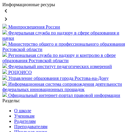
Информационные ресуры
keyboard_arrow_left
keyboard_arrow_right
Минпросвещения России
Федеральная служба по надзору в сфере образования и
науки
Министерство общего и профессионального образования
Ростовской области
Региональная служба по надзору и контролю в сфере
образования Ростовской области
Федеральный институт педагогических измерений
РОЦОИСО
Управление образования города Ростова-на-Дону
Информационная система сопровождения деятельности
федеральных инновационных прощадок
Официальный интернет-портал правовой информации
Разделы:
О школе
Ученикам
Родителям
Преподавателям
Школьная жизнь