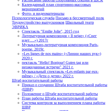
Расписание работы спортивных секций в ШСК
Календарный план спортивно-массовых
мероприятий
Фото- и видеоматериалы
Психологическая служба
Письмо в бессмертный полк
Трудоустройство выпускников
Школьный театр
ЭВРИКА
Спектакль "Emilie Jolie", 2015 год
Литературная композиция « Il neige» («Снег
идет….») 2017г
Музыкально-литературная композиция Paris-
poeme. 2019г.
«Les lignes de nos mains» («Линии наших рук»)
2020 г.
пектакль "Hello! Bonjour! Guten tag или
неожиданные встречи" 2021 г.
Музыкальный спектакль «Les enfants par eux-
même» / «Дети о детях» 2022 г.
Штаб воспитательной работы
Приказ о создании Штаба воспитательной работы
(ШВР)
Положение о Штабе воспитательной работы
План работы Штаба воспитательной работы
Система контроля за выполнением плана работы
ШВР