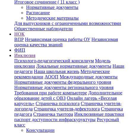
Итоговое сочинение ( 11 класс )
Нормативные документы
Расписание
Методические материалы
Для выпускников с ограниченными возможностями
Общественные наблюдатели
НОК
ВПР
Независимая оценка работы ОУ
Независимая
оценка качества знаний
ФИП
Инклюзия
Психолого-педагогический консилиум
Модель
инклюзии
Локальные нормативные документы
Наши
педагоги
Наша школьная жизнь
Методические
рекомендации
АООП
Международные документы
Нормативные документы федерального уровня
Нормативные документы регионального уровня
Требования при работе компьютере
Дополнительное
образование детей с ОВЗ
Онлайн лагерь «Веселая
карусель»
Страничка психолога
Страничка учителя-
логопеда
Страничка учителя-дефектолога
Страничка
педагога
Страничка тьютора
Инклюзивные практики
паспорт доступности инфраскуруктуры
Ресурсный
класс
Консультации