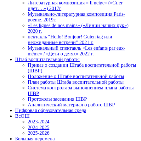
Литературная композиция « Il neige» («Снег
идет….») 2017г
Музыкально-литературная композиция Paris-
poeme. 2019г.
«Les lignes de nos mains» («Линии наших рук»)
2020 г.
пектакль "Hello! Bonjour! Guten tag или
неожиданные встречи" 2021 г.
Музыкальный спектакль «Les enfants par eux-
même» / «Дети о детях» 2022 г.
Штаб воспитательной работы
Приказ о создании Штаба воспитательной работы
(ШВР)
Положение о Штабе воспитательной работы
План работы Штаба воспитательной работы
Система контроля за выполнением плана работы
ШВР
Протоколы заседания ШВР
Аналитический материал о работе ШВР
Цифровая образовательная среда
ВсОШ
2023-2024
2024-2025
2025-2026
Большая перемена