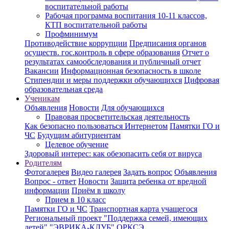
воспитательной работы
Рабочая программа воспитания 10-11 классов,
КТП воспитательной работы
Профминимум
Противодействие коррупции
Предписания органов
осуществ. гос.контроль в сфере образования
Отчет о
результатах самообследования и публичный отчет
Вакансии
Информационная безопасность в школе
Стипендии и меры поддержки обучающихся
Цифровая
образовательная среда
Ученикам
Объявления
Новости
Для обучающихся
Правовая просветительская деятельность
Как безопасно пользоваться Интернетом
Памятки ГО и
ЧС
Будущим абитуриентам
Целевое обучение
Здоровый интерес: как обезопасить себя от вируса
Родителям
Фотогалерея
Видео галерея
Задать вопрос
Объявления
Вопрос - ответ
Новости
Защита ребенка от вредной
информации
Приём в школу
Прием в 10 класс
Памятки ГО и ЧС
Транспортная карта учащегося
Региональный проект "Поддержка семей, имеющих
детей"
"ЭВРИКА-КЛУБ"
ОРКСЭ