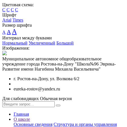
Цветовая схема:
C
C
C
C
Шрифт
Arial
Times
Размер шрифта
A
A
A
Интервал между буквами
Нормальный
Увеличенный
Большой
Изображения:
Муниципальное автономное общеобразовательное
учреждение города Ростова-на-Дону "Школа№96 Эврика-
Развитие имени Нагибина Михаила Васильевича"
г. Ростов-на-Дону, ул. Волкова 6/2
eureka-rostov@yandex.ru
Для слабовидящих
Обычная версия
Главная
О школе
Основные сведения
Структура и органы управления