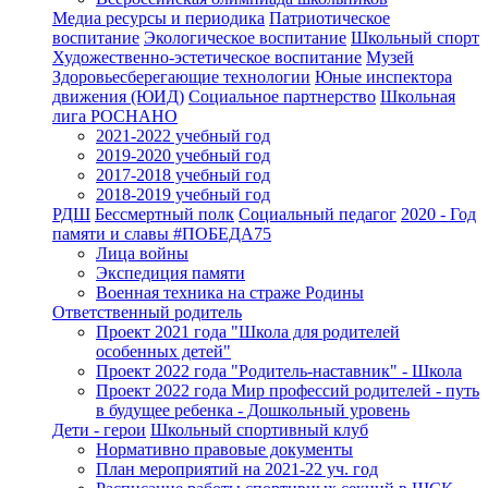
Медиа ресурсы и периодика
Патриотическое
воспитание
Экологическое воспитание
Школьный спорт
Художественно-эстетическое воспитание
Музей
Здоровьесберегающие технологии
Юные инспектора
движения (ЮИД)
Социальное партнерство
Школьная
лига РОСНАНО
2021-2022 учебный год
2019-2020 учебный год
2017-2018 учебный год
2018-2019 учебный год
РДШ
Бессмертный полк
Социальный педагог
2020 - Год
памяти и славы #ПОБЕДА75
Лица войны
Экспедиция памяти
Военная техника на страже Родины
Ответственный родитель
Проект 2021 года "Школа для родителей
особенных детей"
Проект 2022 года "Родитель-наставник" - Школа
Проект 2022 года Мир профессий родителей - путь
в будущее ребенка - Дошкольный уровень
Дети - герои
Школьный спортивный клуб
Нормативно правовые документы
План мероприятий на 2021-22 уч. год